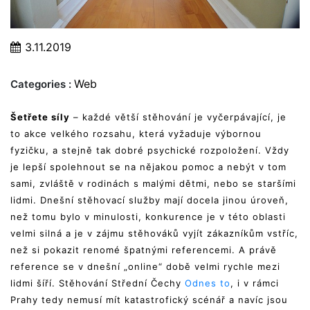
3.11.2019
Web
Categories :
Šetřete síly
– každé větší stěhování je vyčerpávající, je
to akce velkého rozsahu, která vyžaduje výbornou
fyzičku, a stejně tak dobré psychické rozpoložení. Vždy
je lepší spolehnout se na nějakou pomoc a nebýt v tom
sami, zvláště v rodinách s malými dětmi, nebo se staršími
lidmi. Dnešní stěhovací služby mají docela jinou úroveň,
než tomu bylo v minulosti, konkurence je v této oblasti
velmi silná a je v zájmu stěhováků vyjít zákazníkům vstříc,
než si pokazit renomé špatnými referencemi. A právě
reference se v dnešní „online“ době velmi rychle mezi
lidmi šíří. Stěhování Střední Čechy
Odnes to
, i v rámci
Prahy tedy nemusí mít katastrofický scénář a navíc jsou