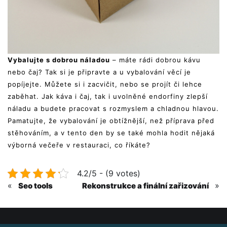
Vybalujte s dobrou náladou
– máte rádi dobrou kávu
nebo čaj? Tak si je připravte a u vybalování věcí je
popíjejte. Můžete si i zacvičit, nebo se projít či lehce
zaběhat. Jak káva i čaj, tak i uvolněné endorfiny zlepší
náladu a budete pracovat s rozmyslem a chladnou hlavou.
Pamatujte, že vybalování je obtížnější, než příprava před
stěhováním, a v tento den by se také mohla hodit nějaká
výborná večeře v restauraci, co říkáte?
4.2/5 - (9 votes)
«
»
Seo tools
Rekonstrukce a finální zařizování