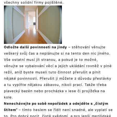
všechny solidní firmy pojištěné.
Odložte další povinnosti na jindy
– stěhování věnujte
veškerý svůj čas a neplánujte si na tento den nic jiného.
Vše ostatní musí jít stranou, a pokud je to možné,
věnujte se vybalování věcí a jejich ukládání rovněž v plné
režii, aniž byste museli tuto činnost přerušit a plnit
nějaké povinnosti. Přerušit ji můžete z důvodu přestávky
a tu vyplňte nějakou zábavou, nikoli prací. Takže třeba
plavecký bazén nebo procházka v lese či projížďka na
kole.
Nenechávejte po sobě nepořádek a odejděte s „čistým
štítem“
– tímto heslem se řídit není snadné, ale vyplatí se
to. Pro dobrý pocit, čisté svědomí, a pro lepší mezilidské