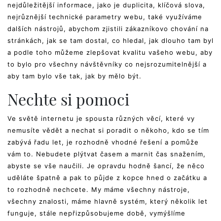
nejdůležitější informace, jako je duplicita, klíčová slova,
nejrůznější technické parametry webu, také využíváme
dalších nástrojů, abychom zjistili zákazníkovo chování na
stránkách, jak se tam dostal, co hledal, jak dlouho tam byl
a podle toho můžeme zlepšovat kvalitu vašeho webu, aby
to bylo pro všechny návštěvníky co nejsrozumitelnější a
aby tam bylo vše tak, jak by mělo být.
Nechte si pomoci
Ve světě internetu je spousta různých věcí, které vy
nemusíte vědět a nechat si poradit o někoho, kdo se tím
zabývá řadu let, je rozhodně vhodné řešení a pomůže
vám to. Nebudete plýtvat časem a marnit čas snažením,
abyste se vše naučili. Je opravdu hodně šancí, že něco
uděláte špatně a pak to půjde z kopce hned o začátku a
to rozhodně nechcete. My máme všechny nástroje,
všechny znalosti, máme hlavně systém, který několik let
funguje, stále nepřizpůsobujeme době, vymýšlíme