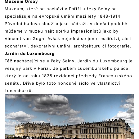
Muzeum Orsay
Muzeum, které se nachází v Paříži u řeky Seiny se
specializuje na evropské umění mezi lety 1848-1914.
Původní budova sloužila jako nádraží. V dnešní podobě
můžeme v muzeu najít sbírku impresionistů jako byl
Vincent van Gogh. Avšak nejedná se jen o malířství, ale i
sochařství, dekorativní umění, architekturu či fotografie.
Jardin du Luxembourg
Též nacházející se u řeky Seiny, Jardin du Luxembourg je
veřejný park v Paříži. Je parkem Lucemburského paláce,
který je od roku 1825 rezidencí předsedy Francouzského
senátu. Dříve bylo toto honosné sídlo ve vlastnictví
Lucemburků.