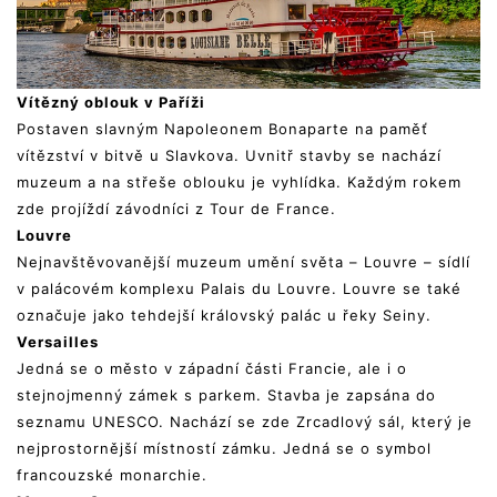
Vítězný oblouk v Paříži
Postaven slavným Napoleonem Bonaparte na paměť
vítězství v bitvě u Slavkova. Uvnitř stavby se nachází
muzeum a na střeše oblouku je vyhlídka. Každým rokem
zde projíždí závodníci z Tour de France.
Louvre
Nejnavštěvovanější muzeum umění světa – Louvre – sídlí
v palácovém komplexu Palais du Louvre. Louvre se také
označuje jako tehdejší královský palác u řeky Seiny.
Versailles
Jedná se o město v západní části Francie, ale i o
stejnojmenný zámek s parkem. Stavba je zapsána do
seznamu UNESCO. Nachází se zde Zrcadlový sál, který je
nejprostornější místností zámku. Jedná se o symbol
francouzské monarchie.