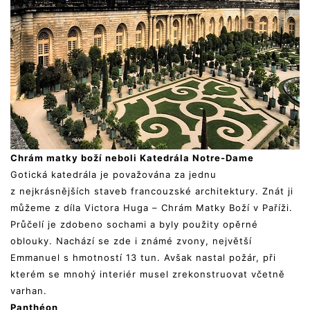
Chrám matky boží neboli Katedrála Notre-Dame
Gotická katedrála je považována za jednu
z nejkrásnějších staveb francouzské architektury. Znát ji
můžeme z díla Victora Huga – Chrám Matky Boží v Paříži.
Průčelí je zdobeno sochami a byly použity opěrné
oblouky. Nachází se zde i známé zvony, největší
Emmanuel s hmotností 13 tun. Avšak nastal požár, při
kterém se mnohý interiér musel zrekonstruovat včetně
varhan.
Panthéon