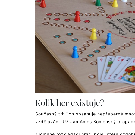
Kolik her existuje?
Současný trh jich obsahuje nepřeberné množs
vzdělávání. Už Jan Amos Komenský propagov
Nicméně rozkládací hrací pole, které ozdobí 