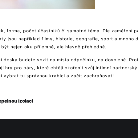
 věk, forma, počet účastníků či samotné téma. Dle zaměření p
aty jsou například filmy, historie, geografie, sport a mnoh
 být nejen oku příjemné, ale hlavně přehledné.
cí desky budete vozit na místa odpočinku, na dovolené. Proto
 hry pro páry, které chtějí okořenit svůj intimní partnerský 
 vybrat tu správnou krabici a začít zachraňovat!
epelnou izolací