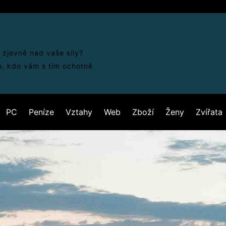
 zjevně nad vaše síly?
o, kdo vám s tím ochotně
PC
Peníze
Vztahy
Web
Zboží
Ženy
Zvířata