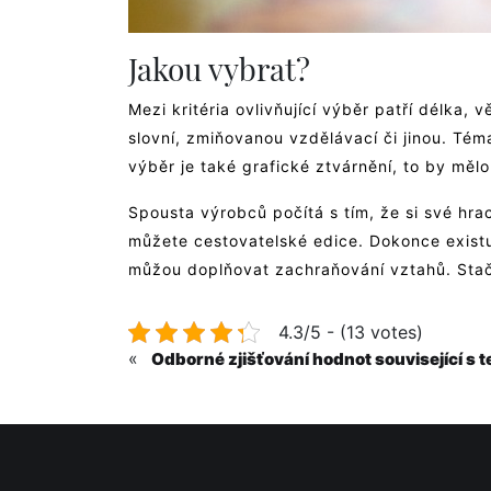
Jakou vybrat?
Mezi kritéria ovlivňující výběr patří délka,
slovní, zmiňovanou vzdělávací či jinou. Tém
výběr je také grafické ztvárnění, to by mělo
Spousta výrobců počítá s tím, že si své hra
můžete cestovatelské edice. Dokonce existují
můžou doplňovat zachraňování vztahů. Stačí
4.3/5 - (13 votes)
«
Odborné zjišťování hodnot související s t