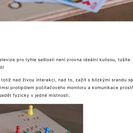
levize pro tyhle sešlosti není zrovna ideální kulisou, tušíte
t!
totiž nad živou interakci, nad to, zažít s blízkými srandu s
kýmsi protipólem počítačového monitoru a komunikace prostř
edět fyzicky v jedné místnosti.