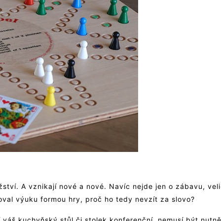
tví. A vznikají nové a nové. Navíc nejde jen o zábavu, vel
al výuku formou hry, proč ho tedy nevzít za slovo?
váš kuchyňský stůl či stolek konferenční, nemusí být nutně 