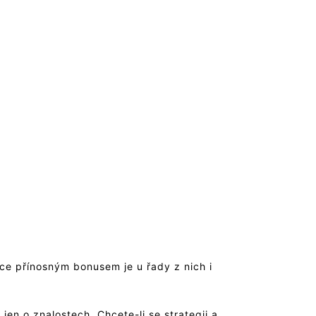
ice přínosným bonusem je u řady z nich i
jen o znalostech. Chcete-li se strategii a