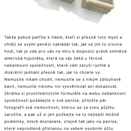
Takže pokud patříte k lidem, kteří si přesně toto myslí a
chtějí se svými penězi nakládat tak, jak se jim to zrovna
hodí, tak je zde pro vás na míru k dispozici právě zmíněná
americká hypotéka, která na vás čeká u férové
nebankovní společnosti, které vám zaručí rychlé a
diskrétní jednání přesně tak, jak to chcete vy.
Nemusíte nikam chodit, nemusíte se s nikým zdlouhavě
bavit, nemusíte nikomu nic vysvětlovat ani dokazovat.
Zkrátka si prostřednictvím formuláře na webu nebankovní
společnosti požádejte o své peníze, přiložte pár
fotografií své nemovitosti, kterou se za svou půjčku
zaručíte, a pak už si jen počkejte na ty nejlepší možné
podmínky, které dostanete, stejně tak jako na peníze,
které neprodleně přistanou na vašem osobním účtu.