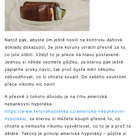
Natož pak, abyste jim ještě nosili na kontrolu daňové
doklady dokazující, že jste koruny utratili přesně za to,
co jste slíbili. Vždyť to je přece na hlavu postavené.
Jednou si někde vezmete půjčku, za kterou pak ještě
zaplatíte úroky navíc, tak proč byste měli někomu
zdůvodňovat, co si chcete koupit. Do vašeho soukromí
přece nikomu nic není!
A přesně z tohoto důvodu je na trhu americká
nebankovní hypotéka
https://www.ferovahypoteka.cz/americka-nebankovni-
hypoteka/
, za kterou si můžete koupit přesně to, co
chcete a nemusíte nikomu vysvětlovat, co to je a proč to
děláte. Takový je princip americké hypotéky – půjčte si