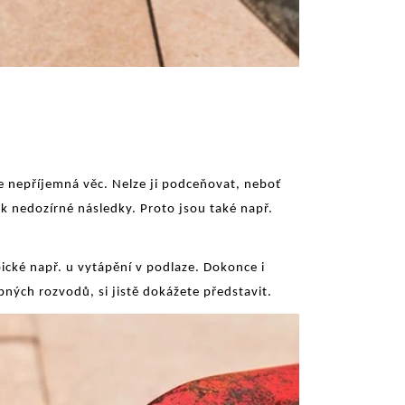
e nepříjemná věc. Nelze ji podceňovat, neboť
k nedozírné následky. Proto jsou také např.
pické např. u vytápění v podlaze. Dokonce i
ných rozvodů, si jistě dokážete představit.