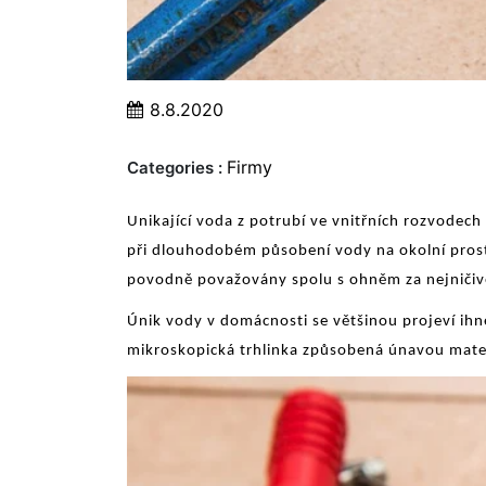
8.8.2020
Firmy
Categories :
Unikající voda z potrubí ve vnitřních rozvodec
při dlouhodobém působení vody na okolní prostř
povodně považovány spolu s ohněm za nejničivě
Únik vody v domácnosti se většinou projeví ihne
mikroskopická trhlinka způsobená únavou materi