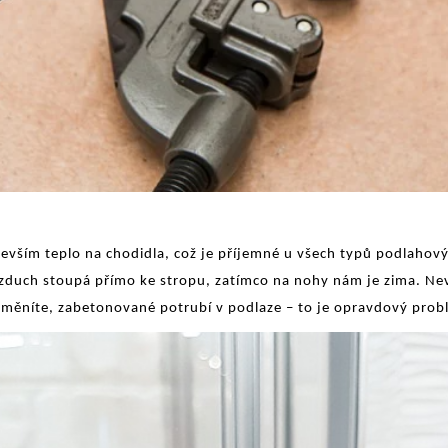
vším teplo na chodidla, což je příjemné u všech typů podlahovýc
ý vzduch stoupá přímo ke stropu, zatímco na nohy nám je zima. 
yměníte, zabetonované potrubí v podlaze – to je opravdový prob