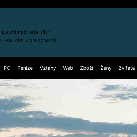
 zjevně nad vaše síly?
o, kdo vám s tím ochotně
PC
Peníze
Vztahy
Web
Zboží
Ženy
Zvířata