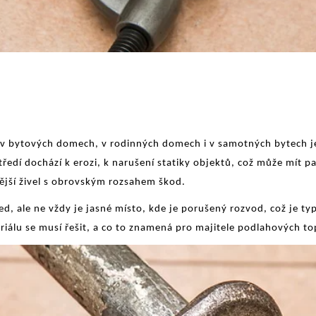
h v bytových domech, v rodinných domech i v samotných bytech j
edí dochází k erozi, k narušení statiky objektů, což může mít pa
jší živel s obrovským rozsahem škod.
d, ale ne vždy je jasné místo, kde je porušený rozvod, což je ty
álu se musí řešit, a co to znamená pro majitele podlahových top