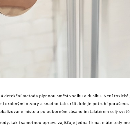
á detekční metoda plynnou směsí vodíku a dusíku. Není toxická,
i drobnými otvory a snadno tak určit, kde je potrubí porušeno. 
 lokalizované místo a po odborném zásahu instalatérem celý syst
 vody, tak i samotnou opravu zajišťuje jedna firma, máte tedy mož